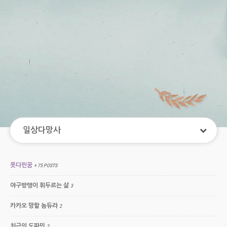
일상다망사
못다핀꿈
+ 75 POSTS
야구방맹이 휘두르는 삶
3
카카오 망할 놈듀라
2
최근의 도파민
2