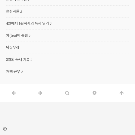
슫친자들
2
4월에서 6월까지의 독서 일기
2
차(tea)에 꽂힘
2
덕질무상
3월의 독서 기록
2
재택 근무
2
ⓕ