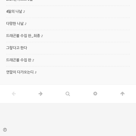
4월의 나날
2
다망한 나날
2
드래곤볼 수집 완_최종
2
그렇다고 한다
드래곤볼 수집 완
2
연말이 다가오는디
3
ⓕ