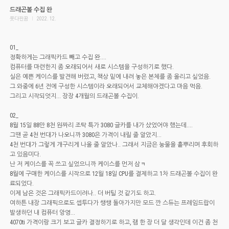
드래곤볼 수집 완
못다핀꿈
l
2022. 12.
01_
정확하게는 그래픽카드 빼고 수집 완....
컴퓨터를 마련한지 좀 오래되어서 새로 시스템을 구성하기로 했다.
실은 예쁜 케이스를 발견해 버렸고, 책상 밑에 내려 놓은 본체를 좀 올리고 싶었음.
그 와중에 6년 전에 구성한 시스템이라 오래되어서 교체해야겠다고 마음 먹음.
그리고 시작되엇지... 장장 4개월의 드래곤볼 수집이.
02_
8월 15일 88만 8천 원짜리 조탁 특가 3080 글카를 내가 샀었어야 했는데....
그땐 곧 4천 번대가 나오니까 3080은 가격이 내릴 줄 알았지...
4천 번대가 그렇게 개구리게 나올 줄 알았나.. 그래서 지금은 눙물을 흩뿌리며 후회하
고 있음미다.
난 저 케이스를 꼭 쓰고 싶었으니까 케이스를 먼저 삼ㅋ
8월에 구매한 케이스를 시작으로 12월 18일 CPU를 결제하고 1차 드래곤볼 수집이 완
료되었다.
이제 남은 것은 그래픽카드이려나.. 더 버틸 것 같기도 하고.
여하튼 내장 그래픽으로도 셉투다가 쌩쌩 돌아가지만 모드 깐 스듀는 프레임드랍이
발생하던 내 컴퓨터 앙영...
4070ti 가격이랑 크기 보고 글카 결정하기로 하고, 램 한 장 더 달 생각인데 이건 좀 천