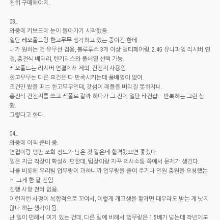
천히 구매해야지.
03_
와중에 키보드에 눈이 돌아가기 시작했음.
일단 레오폴드랑 한고무무 생각하고 있는 중이긴 한데...
내가 원하는 건 유무선 겸용, 블루투스 3개 이상 멀티페어링, 2.4G 유니파잉 리시버 연
결, 충전식 배터리, 텐키리스와 풀배열 선택 가능.
레오폴드는 리시버 연결에서 제외, 건전지 사용임.
한고무무는 다른 요건은 다 만족시키는데 풀배열이 없어.
조건만 봤을 때는 한고무무인데, 갓섬이 레폴을 버리질 못하쟈너.
충전식 건전지를 쓰고 레폴로 갈까 하다가 그 전에 일단 타건샵... 반복하는 그런 상
황.
그렇다고 한다.
04_
와중에 이직 준비 중.
면접이랑 평판 조회 정도가 남은 것 같은데 합격했으면 좋겠다.
일은 지금 직장이 확실히 편한데, 팀장이랑 자꾸 의사소통 쪽에서 문제가 생긴다.
나를 비롯해 우리팀 업무량이 과하니까 업무량을 줄여 주거나 인원 충원을 요청했는
데 그게 한 달 전임.
진행 사항 전혀 없음.
이런저런 사정이 복합적으로 꼬여서, 이렇게 개고생을 할거면 대우라도 받는 게 낫지
않나 하는 생각이 됨.
난 일이 편해서 여기 있는 건데, 다른 팀에 비해서 업무량은 1.5배가 넘는데 작년에도