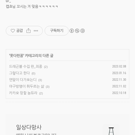
07_
캡쵸님 꼬시는 거 맞음ㅋㅋㅋㅋㅋㅋ
공감
구독하기
'
못다핀꿈
' 카테고리의 다른 글
드래곤볼 수집 완_최종
2023.02.08
(2)
그렇다고 한다
2023.01.16
(0)
연말이 다가오는디
2022.11.30
(3)
야구방맹이 휘두르는 삶
2022.11.02
(3)
카카오 망할 놈듀라
2022.10.18
(2)
일상다망사