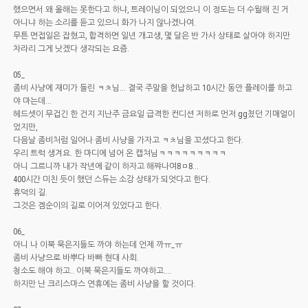
했으면서 왜 올해는 못한다고 하냐, 트레이닝이 되었으니 이 정도는 더 수월해 진 거
아니냐 하는 소리를 듣고 있으니 화가 나지 않나겠나여.
무튼 면접일은 잡혔고, 합격하면 일년 개고생, 몇 달은 반 가사 상태로 살아야 하지만
차라리 그게 낫겠다 생각되는 요즘.
05_
좀비 사냥에 재미가 들린 ㅋㅊ님... 결국 주말을 헌납하고 10시간 동안 플레이를 하고
야 마는데...
헤드셋이 무겁긴 한 건지 지난주 금요일 급격한 컨디션 저하로 먼저 gg쳤던 기매얼이
었지만,
다음날 좀비처럼 일어나 좀비 사냥을 가자고 ㅋㅊ님을 꼬셨다고 한다.
우리 트럭 생겨요. 한 마디에 넘어 온 캡쳐님ㅋㅋㅋㅋㅋㅋㅋㅋㅋ
아니 그르니까 내가 작년에 같이 하자고 해쨔나여8ㅁ8...
400시간 미친 듯이 했던 스듀는 소강 상태가 되엇다고 한다.
휴덕의 길.
그것은 겜순이의 길로 이어져 있었다고 한다.
06_
아니 나 이북 묵은지들도 까야 하는데 언제 까ㅠ_ㅠ
좀비 사냥으로 바뿌다 바빠 현대 사회.
청소도 해야 하고.. 이북 묵은지들도 까야하고....
하지만 난 크리스마스 연휴에는 좀비 사냥을 할 것이다.