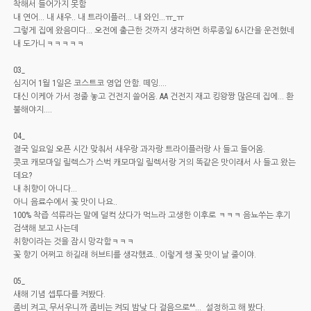
착해서 들어가지 못함
내 연어... 내 새우.. 내 트라이플러... 내 와인...ㅠ_ㅠ
그렇게 집에 왔음미다... 오전에 출근한 것까지 생각하면 하루종일 6시간을 운전혔네
내 도가니ㅋㅋㅋㅋㅋ
03_
심지어 1월 1일은 코스트코 영업 안함. 떼잉....
대신 이케아 가서 정줄 놓고 건전지 쓸어옴. AA 건전지 재고 킹왕짱 많은데 집에... 환
불해야지....
04_
결국 일요일 오픈 시간 맞춰서 새우랑 과자랑 트라이플러랑 사 들고 들어옴.
콧코 캐모마일 릴렉스가 스벅 캐모마일 릴렉서랑 거의 똑같은 맛이래서 사 들고 왔는
데요?
내 취향이 아니다...
아니 음료수에서 꽃 맛이 나요..
100% 착즙 석류라는 말에 덜컥 샀다가 먹느라 고생한 이후로 ㅋㅋㅋ 음뇨쑤는 후기
검색해 보고 사는데
취향이라는 것을 잠시 망각함ㅋㅋㅋ
꽃 향기 어쩌고 하길래 허브티를 생각했죠.. 이렇게 쌩 꽃 맛이 날 줄이야.
05_
새해 기념 셉투다를 켜봤다.
좀비 켜고, 무서우니까 좀비는 켜되 밤낮 다 걸음으로^^... 설정하고 해 봤다.