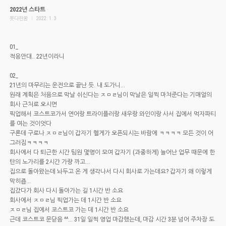
2022년 스타트
못다핀꿈
l
2022. 1. 3
01_
적응안대.. 22년이라니
02_
21년의 마무리는 운전으로 끝난 듯. 내 도가니...
원래 계획은 처음으로 막날 쉬신다는 ㅈㅁㄹ님이 막날은 일찍 마쳐준다는 기매얼의
회사 근처로 오시면
픽업해서 코스트코가서 연어랑 트라이플러랑 새우랑 와인이랑 사서 집에서 먹자파티
를 여는 것이엇다
구론데 구로나 ㅈㅁㄹ님이 갑자기 헬게가 오픈되시는 바람에 ㅋㅋㅋㅋ 모든 것이 어
그러짐ㅋㅋㅋㅋ
회사에서 다 퇴근한 시간 팀원 몇명이 모여 갑자기 (과중하게) 늘어난 업무 때문에 한
탄의 노가리를 2시간 가량 까고...
집으로 돌아왔는데 놔두고 온 게 생각나서 다시 회사로 가는데요? 갑자기 왜 이렇게
막히죱...
집갔다가 회사 다시 돌아가는 길 1시간 반 소요
회사에서 ㅈㅁㄹ님 픽업가는 데 1시간 반 소요
ㅈㅁㄹ님 집에서 코스트코 가는 데 1시간 반 소요
근데 코스트코 문닫음 ^^... 31일 일찍 영업 마감했는데, 마감 시간 3분 넘어 주차장 도