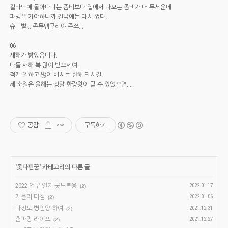
길바닥에 돌아다니는 좀비보다 집에서 나오는 좀비가 더 무서운데
파밍은 가야하니까 결국에는 다시 껐다.
슈ㅣ벌... 존무탱구리야 즌쯔...
06_
새해가 밝았음미다.
다들 새해 복 많이 받으세여.
적게 일하고 많이 버시는 한해 되시길.
제 소원은 올해는 정말 한량왕이 될 수 있었으면....
공감
구독하기
'
못다핀꿈
' 카테고리의 다른 글
2022 업무 일지 굿노트용
2022.01.17
(2)
게을러 터짐
2022.01.06
(2)
다정도 병인양 하여
2021.12.31
(2)
혼파망 라이프
2021.12.27
(2)