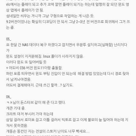
vlc에서는 플레이 되고 추가 코덱 깔면 플레이 되기는 하는데 멀쩡히 잘 되던 윈도 영
상 앱에서 플레이가 안 됨.
섬네일만 씌우는 거니까 그냥 구형으로 작업하는 게 나은 듯.
9.2버전이었나는 확실히 디코딩이 안 되서 그냥 2~3년 전 버전으로 회귀해서 그거 쓰
는 중.
05_
요 한달 간 NAS 데이터 복구 하겠다고 깝치면서 우분투 설치하고(실패함) 난리치다
가
윈도 설정이 지저분해짐. linux 폴더가 사라지지 않음.
이러다 윈도 또 밀어버릴 듯
+ 어도비 CS6 버전 윈도11이랑 충돌함.
퍼런 오류 띄우면서 윈도 부팅 진입이 안 되는데 해결 방법 있었는데 다시 경로 찾아
서 남겨놔야겠음.
어도비 결제해야지. 근데 쓰긴 할까...? 싶기도.
06_
ㅋㅊ님이 돈스타브 같이 해 준 다고 했다.
개큰 기대 중.
크라트 마저 부시러 가야 하는데
삼일 걸려서 로미오 잡고 이틀 걸려서 빅토르 잡고 이제 불모의 늪 밀어야 하는데 지
쳐서 못하겠음.
개똥손 똥컨인 자는 전설의 스토커 난이도 너무 빡세요....