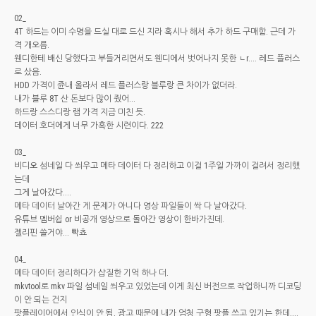
02_
4T 하드는 이미 수명을 드실 대로 드신 지라 혹시나 해서 추가 하드 구매함. 근데 가
격 개오름.
웬디한테 배신 당했다고 부들거리면서도 웬디에서 벗어나지 못한 ㄴr.... 레드 플러스
로 샀음.
HDD 가격이 쥰내 올라서 레드 플러스랑 블루랑 큰 차이가 없더라.
내가 블루 8T 산 돈보다 많이 줬어...
하드랑 스스디랑 램 가격 지금 미친 듯.
데이터 호더에게 너무 가혹한 시련이다. 222
03_
비디오 섬네일 다 씌우고 메타 데이터 다 정리하고 이걸 1주일 가까이 걸려서 정리했
는데
그게 날아갔다....
메타 데이터 날아간 게 문제가 아니다 영상 파일들이 싹 다 날아갔다.
유튜브 멤버쉽 or 비공개 영상으로 돌아간 영상이 한바가진데.
젤리핀 쓸거야... 빡쵸
04_
메타 데이터 정리하다가 삽질한 기억 하나 더.
mkvtool로 mkv 파일 섬네일 씌우고 있었는데 이게 최신 버전으로 작업하니까 디코딩
이 안 되는 건지
팟플레이어에서 인식이 안 됨. 광고 때문에 내가 엄청 구형 팟플 쓰고 있기는 한데....