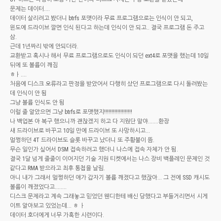
문제는 데이터....
데이터 살리려고 봤더니 btrfs 포맷이라 무료 프로그램으로는 인식이 안 되고,
윈도에 드라이브 깔면 인식 된다고 하는데 인식이 안 되고.. 결국 프로그램 돈 주고
삼.
근데 1년짜리 밖에 안되더라.
교환받고 혹시나 해서 무료 프로그램으로도 인식이 되던 ext4로 포맷을 했는데 10일
뒤에 또 볼륨이 깨짐
ㅎㅏ....
처음에 디스크 오류라고 판정을 받았어서 다행히 샀던 프로그램으로 다시 돌려봤는
데 인식이 안 됨
그냥 볼륨 인식도 안 됨
이럴 줄 알았으면 그냥 btrfs로 포맷했지!!!!!!!!!!!!!!!!!!!
나 백업본 아 복구 했으니까 괜찮겠지 하고 다 지웠단 말야.......환장
새 드라이브로 바꾸고 10일 만에 드라이브 또 사망하시고...
멀쩡하던 4T 드라이브도 슬롯 바꾸고 났더니 또 주황불이 뜸.
무슨 일인가 싶어서 DSM 접속하려고 했더니 나스에 접속 자체가 안 됨.
결국 1달 넘게 줄줄이 이어지던 기술 지원 티켓에서는 나스 장비 백플레인 문제인 것
같다고 RMA 받으라고 최후 통첩을 날림.
아니 내가 그래서 멀쩡하던 애가 갑자기 볼륨 깨졌다고 했잖아... 그 전에 SSD 캐시도
볼륨이 깨졌었다고........
디스크 문제라고 계속 그래놓고 믿었던 웬디한테 배신 당했다고 부들거리면서 시게
이트 알아보고 있었는데... ㅎ ㅏ
데이터 호더에게 너무 가혹한 시련이다.