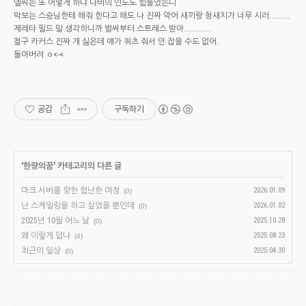
델씨는 또 어떻게 하냐 나비의 인도도 힘들었는디
막보는 스승님한테 해줘 한다고 해도 나 진짜 악어 새끼랑 청새치가 너무 시러..........
제레타 필드 밀 생각하니까 벌써부터 스트레스 받아.............
철구 카커스 진짜 개 싫은데 얘가 쿼츠 줘서 안 잡을 수도 없어.
돌아버려 ㅇ<-<
공감
구독하기
'
한량의꿈
' 카테고리의 다른 글
마크 서버를 향한 험난한 여정
2026.01.09
(0)
난 스케일링을 하고 싶었을 뿐인데
2026.01.02
(0)
2025년 10월 어느 날
2025.10.28
(0)
왜 이렇게 덥냐
2025.08.23
(4)
최근의 일상
2025.04.30
(0)